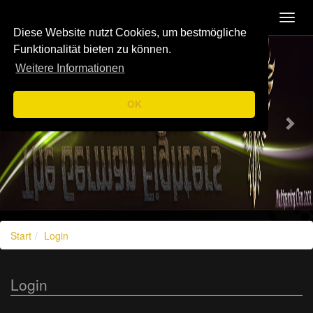
Navigation
Toggl
navig
Diese Website nutzt Cookies, um bestmögliche
Previous
Nex
Funktionalität bieten zu können.
Weitere Informationen
OK
Start
Login
Login