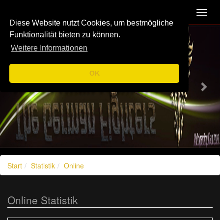
Navigation
Toggl
navig
Diese Website nutzt Cookies, um bestmögliche
Previous
Nex
Funktionalität bieten zu können.
Weitere Informationen
OK
Start
Statistik
Online
Online Statistik