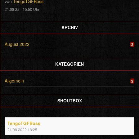
von
TengoTGFBoss
21.08.22 - 15:50 Uhr
ARCHIV
August 2022
2
KATEGORIEN
Allgemein
2
SHOUTBOX
TengoTGFBoss
:
21.08.2022 18:25