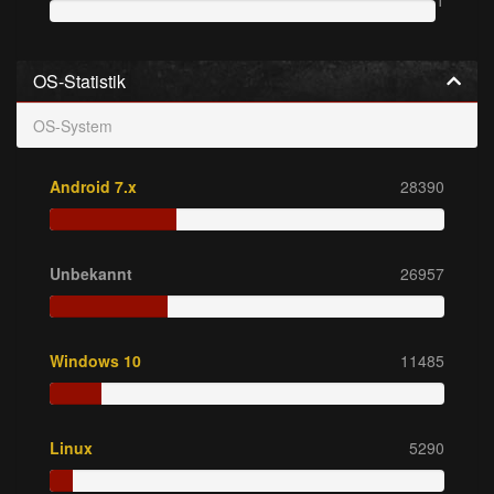
1
OS-Statistik
OS-System
Android 7.x
28390
Unbekannt
26957
Windows 10
11485
Linux
5290