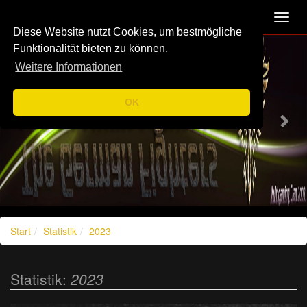
Navigation
Toggl
navig
Diese Website nutzt Cookies, um bestmögliche
Previous
Nex
Funktionalität bieten zu können.
Weitere Informationen
OK
Start
Statistik
2023
Statistik:
2023