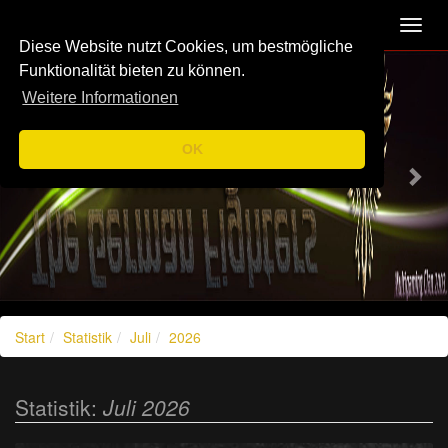
Navigation
Toggl
navig
Diese Website nutzt Cookies, um bestmögliche
Previous
Nex
Funktionalität bieten zu können.
Weitere Informationen
OK
Start
Statistik
Juli
2026
Statistik:
Juli 2026