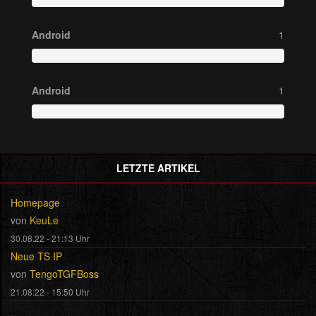
Android
1
Android
1
LETZTE ARTIKEL
Homepage
von
KeuLe
30.08.22 - 21:13 Uhr
Neue TS IP
von
TengoTGFBoss
21.08.22 - 15:50 Uhr